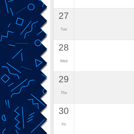
27
Tue
28
Wed
29
Thu
30
Fri