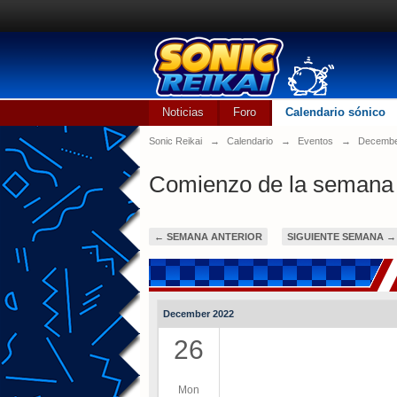
Noticias
Foro
Calendario sónico
Sonic Reikai
→
Calendario
→
Eventos
→
Decembe
Comienzo de la semana
← SEMANA ANTERIOR
SIGUIENTE SEMANA →
December 2022
26
Mon