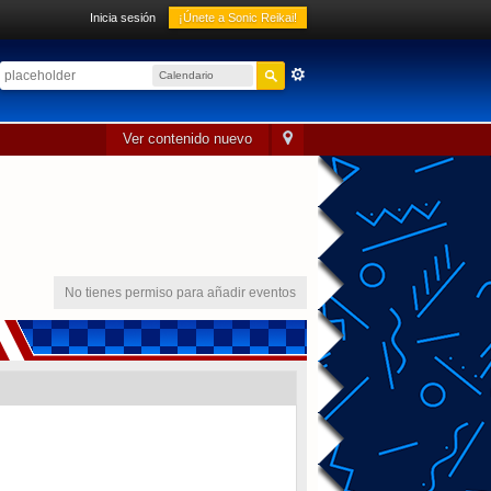
Inicia sesión
¡Únete a Sonic Reikai!
Calendario
sónico
Ver contenido nuevo
No tienes permiso para añadir eventos