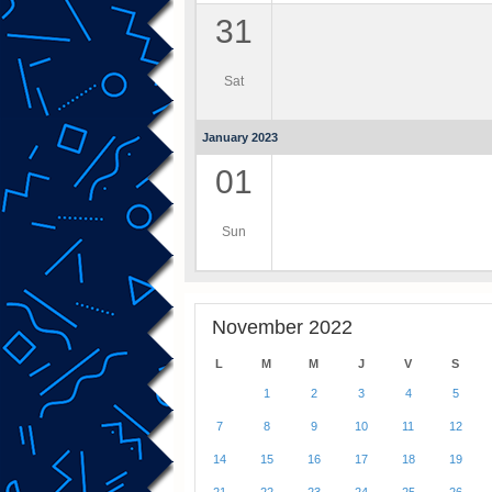
31
Sat
January 2023
01
Sun
November 2022
L
M
M
J
V
S
1
2
3
4
5
7
8
9
10
11
12
14
15
16
17
18
19