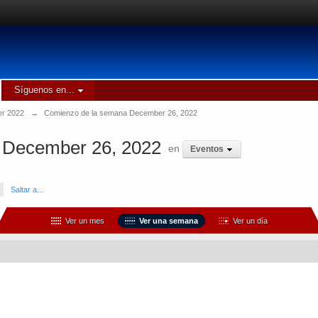
Síguenos en...
r 2022
→
Comienzo de la semana December 26, 2022
 December 26, 2022
en
Eventos
Saltar a...
Ver un mes
Ver una semana
Ver un día