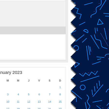
anuary 2023
M
M
J
V
S
D
1
3
4
5
6
7
8
10
11
12
13
14
15