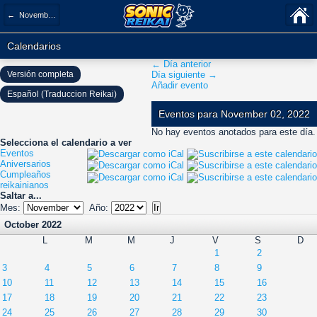
← November 2022
Calendarios
← Día anterior
Versión completa
Día siguiente →
Añadir evento
Español (Traduccion Reikai)
Eventos para November 02, 2022
No hay eventos anotados para este día.
Selecciona el calendario a ver
Eventos
Aniversarios
Cumpleaños
reikainianos
Saltar a...
Mes:
Año:
October 2022
L
M
M
J
V
S
D
1
2
3
4
5
6
7
8
9
10
11
12
13
14
15
16
17
18
19
20
21
22
23
24
25
26
27
28
29
30