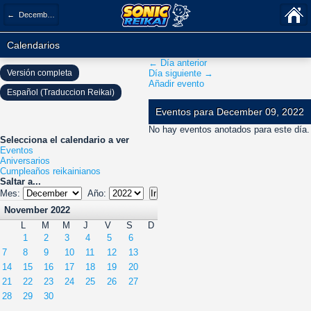
← December 2022
Calendarios
← Día anterior
Versión completa
Día siguiente →
Añadir evento
Español (Traduccion Reikai)
Eventos para December 09, 2022
No hay eventos anotados para este día.
Selecciona el calendario a ver
Eventos
Aniversarios
Cumpleaños reikainianos
Saltar a...
Mes:
Año:
November 2022
L
M
M
J
V
S
D
1
2
3
4
5
6
7
8
9
10
11
12
13
14
15
16
17
18
19
20
21
22
23
24
25
26
27
28
29
30