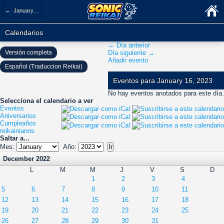
← January 2023
Calendarios
← Día anterior
Versión completa
Día siguiente →
Añadir evento
Español (Traduccion Reikai)
Eventos para January 16, 2023
No hay eventos anotados para este día.
Selecciona el calendario a ver
Eventos
Aniversarios
Cumpleaños
reikainianos
Saltar a...
Mes:
Año:
December 2022
L
M
M
J
V
S
D
1
2
3
4
5
6
7
8
9
10
11
12
13
14
15
16
17
18
19
20
21
22
23
24
25
26
27
28
29
30
31