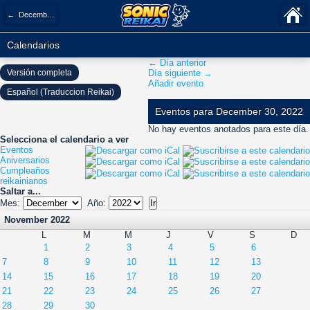
← December 2022
Calendarios
← Día anterior
Versión completa
Día siguiente →
Añadir evento
Español (Traduccion Reikai)
Eventos para December 30, 2022
No hay eventos anotados para este día.
Selecciona el calendario a ver
Eventos
Aniversarios
Cumpleaños
reikainianos
Saltar a...
Mes:
Año:
November 2022
L
M
M
J
V
S
D
1
2
3
4
5
6
7
8
9
10
11
12
13
14
15
16
17
18
19
20
21
22
23
24
25
26
27
28
29
30