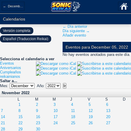
← December 2022
Calendarios
← Día anterior
Versión completa
Día siguiente →
Añadir evento
Español (Traduccion Reikai)
Eventos para December 05, 2022
No hay eventos anotados para este día.
Selecciona el calendario a ver
Eventos
Aniversarios
Cumpleaños
reikainianos
Saltar a...
Mes:
Año:
November 2022
L
M
M
J
V
S
D
1
2
3
4
5
6
7
8
9
10
11
12
13
14
15
16
17
18
19
20
21
22
23
24
25
26
27
28
29
30