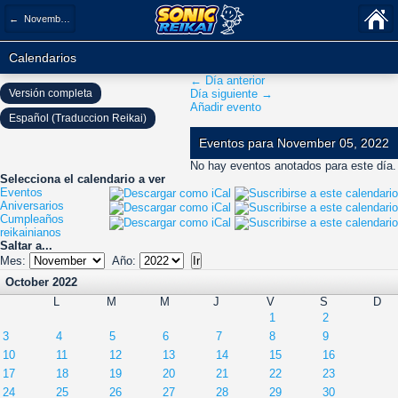
← November 2022
Calendarios
← Día anterior
Versión completa
Día siguiente →
Añadir evento
Español (Traduccion Reikai)
Eventos para November 05, 2022
No hay eventos anotados para este día.
Selecciona el calendario a ver
Eventos
Aniversarios
Cumpleaños
reikainianos
Saltar a...
Mes:
Año:
October 2022
L
M
M
J
V
S
D
1
2
3
4
5
6
7
8
9
10
11
12
13
14
15
16
17
18
19
20
21
22
23
24
25
26
27
28
29
30