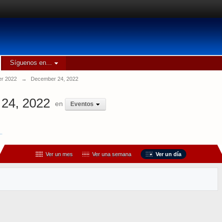
Síguenos en...
r 2022
→
December 24, 2022
24, 2022
en
Eventos
..
Ver un mes
Ver una semana
Ver un día