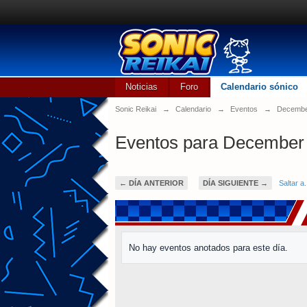
Noticias
Foro
Calendario sónico
Sonic Reikai
→
Calendario
→
Eventos
→
Decembe
Eventos para December 
← DÍA ANTERIOR
DÍA SIGUIENTE →
Saltar a.
No hay eventos anotados para este día.