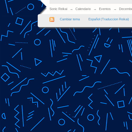
Sonic Reikai
→
Calendario
→
Eventos
→
Decembe
Cambiar tema
Español (Traduccion Reikai)