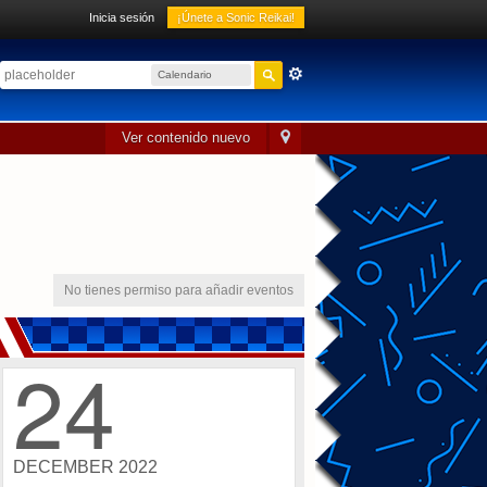
Inicia sesión
¡Únete a Sonic Reikai!
Calendario
sónico
Ver contenido nuevo
No tienes permiso para añadir eventos
24
DECEMBER 2022