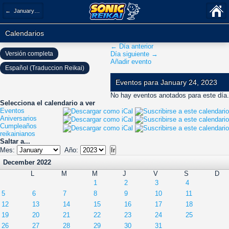
← January 2023
Calendarios
← Día anterior
Versión completa
Día siguiente →
Añadir evento
Español (Traduccion Reikai)
Eventos para January 24, 2023
No hay eventos anotados para este día.
Selecciona el calendario a ver
Eventos
Aniversarios
Cumpleaños
reikainianos
Saltar a...
Mes:
Año:
December 2022
L
M
M
J
V
S
D
1
2
3
4
5
6
7
8
9
10
11
12
13
14
15
16
17
18
19
20
21
22
23
24
25
26
27
28
29
30
31