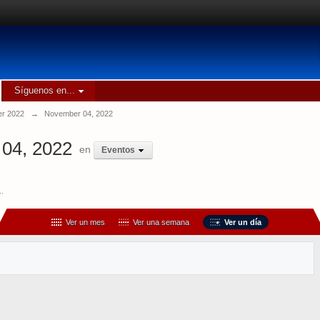
Síguenos en...
r 2022
→
November 04, 2022
04, 2022
en
Eventos
..
Ver un mes
Ver una semana
Ver un día