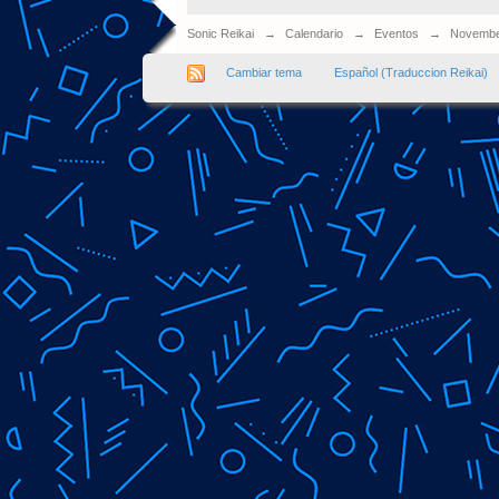
Sonic Reikai
→
Calendario
→
Eventos
→
Novembe
Cambiar tema
Español (Traduccion Reikai)