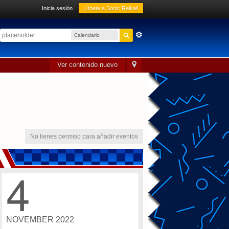
Inicia sesión
¡Únete a Sonic Reikai!
Calendario
sónico
Ver contenido nuevo
No tienes permiso para añadir eventos
4
NOVEMBER 2022