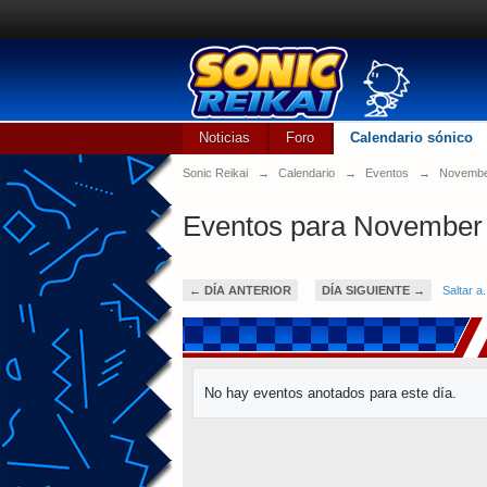
Noticias
Foro
Calendario sónico
Sonic Reikai
→
Calendario
→
Eventos
→
Novembe
Eventos para November 
← DÍA ANTERIOR
DÍA SIGUIENTE →
Saltar a.
No hay eventos anotados para este día.