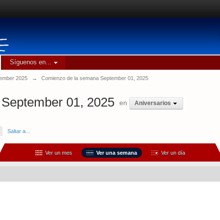
Síguenos en...
ember 2025
→
Comienzo de la semana September 01, 2025
 September 01, 2025
en
Aniversarios
Saltar a...
Ver un mes
Ver una semana
Ver un día