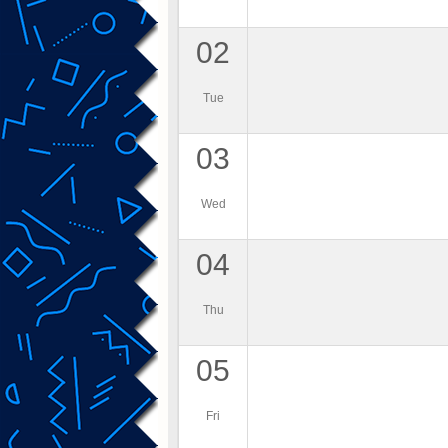
02
Tue
03
Wed
04
Thu
05
Fri