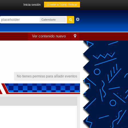
Inicia sesión
¡Únete a Sonic Reikai!
Calendario
sónico
Ver contenido nuevo
No tienes permiso para añadir eventos