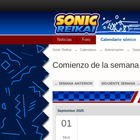
Noticias
Foro
Calendario sónico
Sonic Reikai
→
Calendario
→
Aniversarios
→
Sept
Comienzo de la semana
← SEMANA ANTERIOR
SIGUIENTE SEMANA →
September 2025
01
Mon