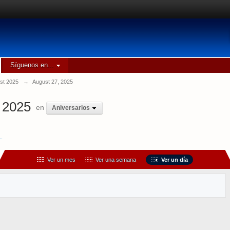
Síguenos en...
st 2025
→
August 27, 2025
 2025
en
Aniversarios
..
Ver un mes
Ver una semana
Ver un día