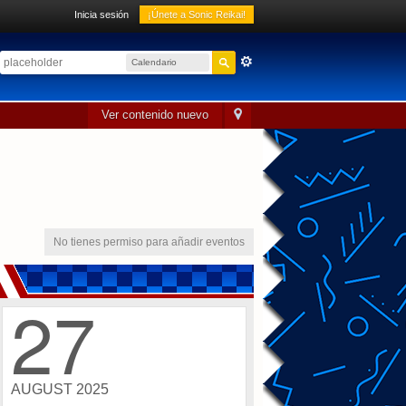
Inicia sesión
¡Únete a Sonic Reikai!
Calendario
sónico
Ver contenido nuevo
No tienes permiso para añadir eventos
27
AUGUST 2025