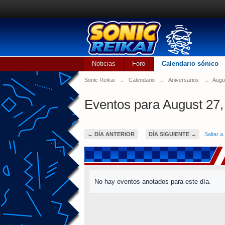
Noticias
Foro
Calendario sónico
Sonic Reikai
→
Calendario
→
Aniversarios
→
Augu
Eventos para August 27,
← DÍA ANTERIOR
DÍA SIGUIENTE →
Saltar a.
No hay eventos anotados para este día.