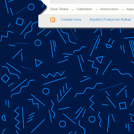
Sonic Reikai
→
Calendario
→
Aniversarios
→
Augu
Cambiar tema
Español (Traduccion Reikai)