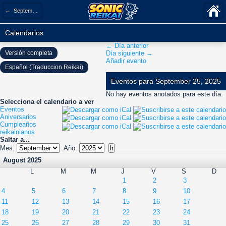
← September 2025
Calendarios
← Día anterior
Versión completa
Día siguiente →
Añadir evento
Español (Traduccion Reikai)
Eventos para September 25, 2025
No hay eventos anotados para este día.
Selecciona el calendario a ver
Eventos
Aniversarios
Cumpleaños
reikainianos
Saltar a...
Mes:
Año:
August 2025
L
M
M
J
V
S
D
1
2
3
4
5
6
7
8
9
10
11
12
13
14
15
16
17
18
19
20
21
22
23
24
25
26
27
28
29
30
31