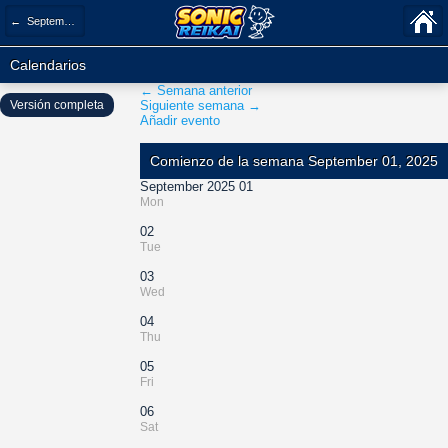
← September 2025
Calendarios
← Semana anterior
Versión completa
Siguiente semana →
Añadir evento
Comienzo de la semana September 01, 2025
September 2025 01
Mon
02
Tue
03
Wed
04
Thu
05
Fri
06
Sat