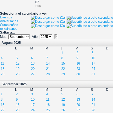
07
Sun
Selecciona el calendario a ver
Eventos
Aniversarios
Cumpleaños
reikainianos
Saltar a...
Mes:
Año:
August 2025
L
M
M
J
V
S
D
1
2
3
4
5
6
7
8
9
10
11
12
13
14
15
16
17
18
19
20
21
22
23
24
25
26
27
28
29
30
31
September 2025
L
M
M
J
V
S
D
1
2
3
4
5
6
7
8
9
10
11
12
13
14
15
16
17
18
19
20
21
22
23
24
25
26
27
28