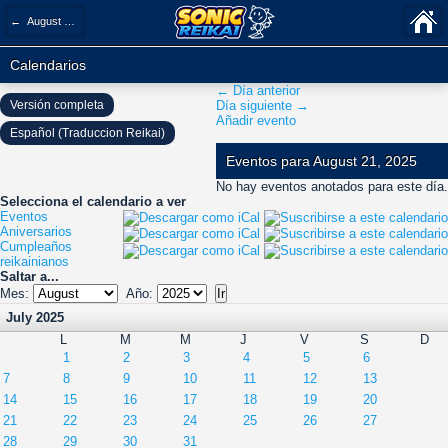
← August 2025
Calendarios
← Día anterior
Versión completa
Día siguiente →
Añadir evento
Español (Traduccion Reikai)
Eventos para August 21, 2025
No hay eventos anotados para este día.
Selecciona el calendario a ver
Eventos
Aniversarios
Cumpleaños
reikainianos
Saltar a...
Mes:
Año:
July 2025
L
M
M
J
V
S
D
1
2
3
4
5
6
7
8
9
10
11
12
13
14
15
16
17
18
19
20
21
22
23
24
25
26
27
28
29
30
31