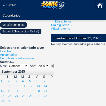
← October 2025
Calendarios
← Día anterior
Versión completa
Día siguiente →
Añadir evento
Español (Traduccion Reikai)
Eventos para October 12, 2025
No hay eventos anotados para este día.
Selecciona el calendario a ver
Eventos
Aniversarios
Cumpleaños reikainianos
Saltar a...
Mes:
Año:
September 2025
L
M
M
J
V
S
D
1
2
3
4
5
6
7
8
9
10
11
12
13
14
15
16
17
18
19
20
21
22
23
24
25
26
27
28
29
30