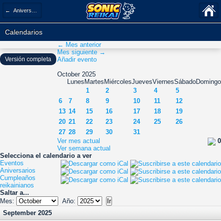
← Aniversarios
Calendarios
← Mes anterior
Mes siguiente →
Versión completa
Añadir evento
October 2025
Lunes
Martes
Miércoles
Jueves
Viernes
Sábado
Domingo
1
2
3
4
5
6
7
8
9
10
11
12
13
14
15
16
17
18
19
20
21
22
23
24
25
26
27
28
29
30
31
Ver mes actual
0
Ver semana actual
Selecciona el calendario a ver
Eventos
Aniversarios
Cumpleaños
reikainianos
Saltar a...
Mes:
Año:
September 2025