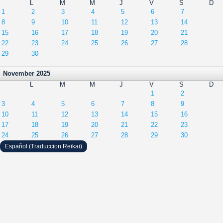
L
M
M
J
V
S
D
1
2
3
4
5
6
7
8
9
10
11
12
13
14
15
16
17
18
19
20
21
22
23
24
25
26
27
28
29
30
November 2025
L
M
M
J
V
S
D
1
2
3
4
5
6
7
8
9
10
11
12
13
14
15
16
17
18
19
20
21
22
23
24
25
26
27
28
29
30
Español (Traduccion Reikai)