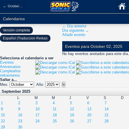
← October 2025
Calendarios
← Día anterior
Versión completa
Día siguiente →
Añadir evento
Español (Traduccion Reikai)
Eventos para October 02, 2025
No hay eventos anotados para este día.
Selecciona el calendario a ver
Eventos
Aniversarios
Cumpleaños
reikainianos
Saltar a...
Mes:
Año:
September 2025
L
M
M
J
V
S
D
1
2
3
4
5
6
7
8
9
10
11
12
13
14
15
16
17
18
19
20
21
22
23
24
25
26
27
28
29
30