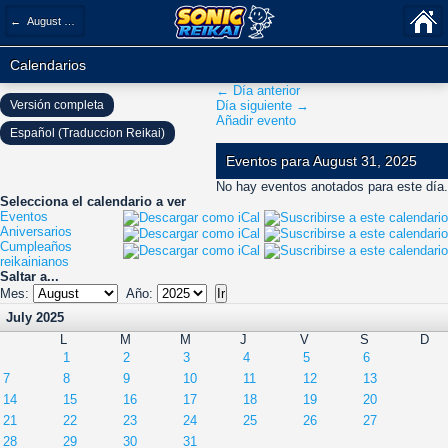
← August 2025
Calendarios
← Día anterior
Versión completa
Día siguiente →
Añadir evento
Español (Traduccion Reikai)
Eventos para August 31, 2025
No hay eventos anotados para este día.
Selecciona el calendario a ver
Eventos
Aniversarios
Cumpleaños
reikainianos
Saltar a...
Mes:
Año:
July 2025
L
M
M
J
V
S
D
1
2
3
4
5
6
7
8
9
10
11
12
13
14
15
16
17
18
19
20
21
22
23
24
25
26
27
28
29
30
31