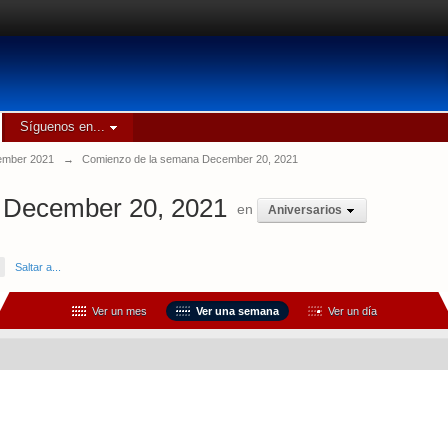
Síguenos en...
mber 2021
→
Comienzo de la semana December 20, 2021
 December 20, 2021
en
Aniversarios
Saltar a...
Ver un mes
Ver una semana
Ver un día