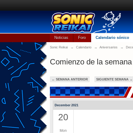
Noticias
Foro
Calendario sónico
Sonic Reikai
→
Calendario
→
Aniversarios
→
Dece
Comienzo de la semana
← SEMANA ANTERIOR
SIGUIENTE SEMANA →
December 2021
20
Mon