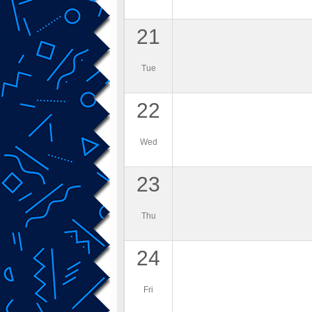
21
Tue
22
Wed
23
Thu
24
Fri