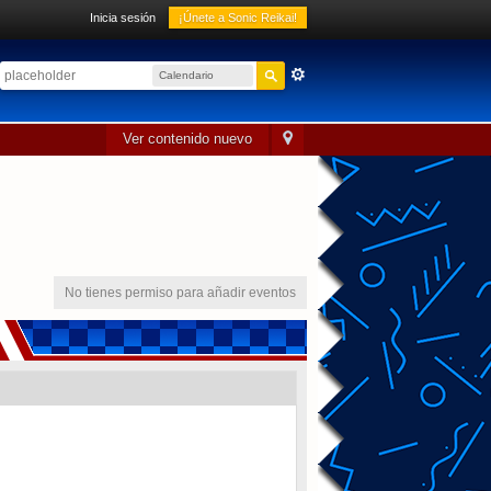
Inicia sesión
¡Únete a Sonic Reikai!
Calendario
sónico
Ver contenido nuevo
No tienes permiso para añadir eventos