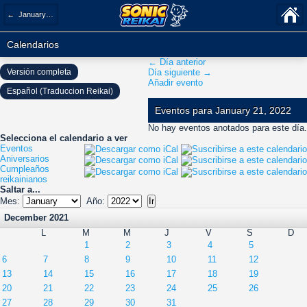
← January 2022
Calendarios
← Día anterior
Versión completa
Día siguiente →
Añadir evento
Español (Traduccion Reikai)
Eventos para January 21, 2022
No hay eventos anotados para este día.
Selecciona el calendario a ver
Eventos
Aniversarios
Cumpleaños
reikainianos
Saltar a...
Mes:
Año:
December 2021
L
M
M
J
V
S
D
1
2
3
4
5
6
7
8
9
10
11
12
13
14
15
16
17
18
19
20
21
22
23
24
25
26
27
28
29
30
31