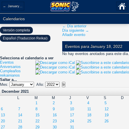
← January 2022
Calendarios
← Día anterior
Versión completa
Día siguiente →
Añadir evento
Español (Traduccion Reikai)
Eventos para January 18, 2022
No hay eventos anotados para este día.
Selecciona el calendario a ver
Eventos
Aniversarios
Cumpleaños
reikainianos
Saltar a...
Mes:
Año:
December 2021
L
M
M
J
V
S
D
1
2
3
4
5
6
7
8
9
10
11
12
13
14
15
16
17
18
19
20
21
22
23
24
25
26
27
28
29
30
31