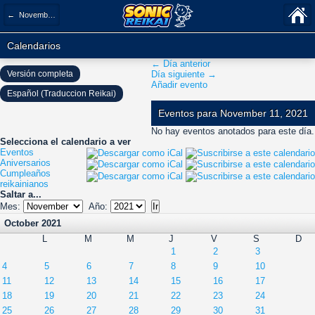
← November 2021
Calendarios
← Día anterior
Versión completa
Día siguiente →
Añadir evento
Español (Traduccion Reikai)
Eventos para November 11, 2021
No hay eventos anotados para este día.
Selecciona el calendario a ver
Eventos
Aniversarios
Cumpleaños
reikainianos
Saltar a...
Mes:
Año:
October 2021
L
M
M
J
V
S
D
1
2
3
4
5
6
7
8
9
10
11
12
13
14
15
16
17
18
19
20
21
22
23
24
25
26
27
28
29
30
31