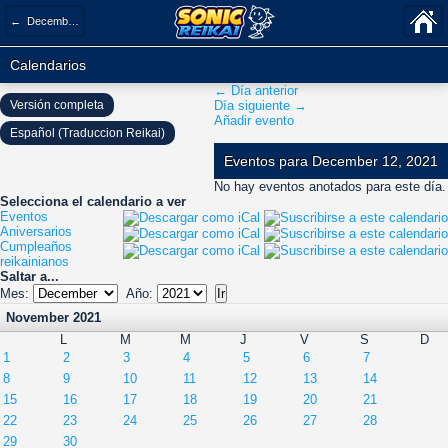
← December 2021
Calendarios
← Día anterior
Versión completa
Día siguiente →
Añadir evento
Español (Traduccion Reikai)
Eventos para December 12, 2021
No hay eventos anotados para este día.
Selecciona el calendario a ver
Eventos
Aniversarios
Cumpleaños
reikainianos
Saltar a...
Mes:
Año:
November 2021
L
M
M
J
V
S
D
1
2
3
4
5
6
7
8
9
10
11
12
13
14
15
16
17
18
19
20
21
22
23
24
25
26
27
28
29
30