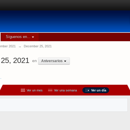
Síguenos en...
mber 2021
→
December 25, 2021
25, 2021
en
Aniversarios
..
Ver un mes
Ver una semana
Ver un día