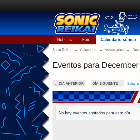
Noticias
Foro
Calendario sónico
Sonic Reikai
→
Calendario
→
Aniversarios
→
Dece
Eventos para December 
← DÍA ANTERIOR
DÍA SIGUIENTE →
Saltar a.
No hay eventos anotados para este día.