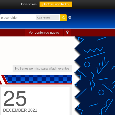
Inicia sesión
¡Únete a Sonic Reikai!
Calendario
sónico
Ver contenido nuevo
No tienes permiso para añadir eventos
25
DECEMBER 2021