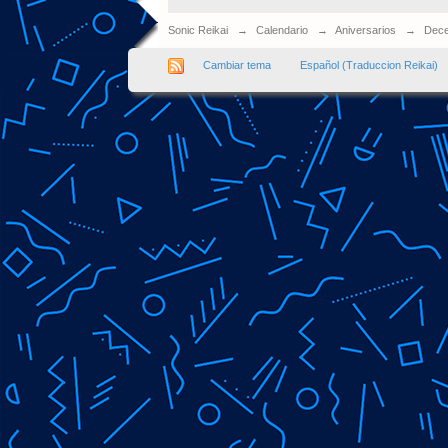
Sonic Reikai
→
Calendario
→
Aniversarios
→
Dece
Cambiar tema
Español (Traduccion Reikai)