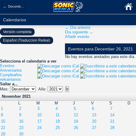
← December 2021
Calendarios
← Día anterior
Versión completa
Día siguiente →
Añadir evento
Español (Traduccion Reikai)
Eventos para December 26, 2021
No hay eventos anotados para este día.
Selecciona el calendario a ver
Eventos
Aniversarios
Cumpleaños
reikainianos
Saltar a...
Mes:
Año:
November 2021
L
M
M
J
V
S
D
1
2
3
4
5
6
7
8
9
10
11
12
13
14
15
16
17
18
19
20
21
22
23
24
25
26
27
28
29
30