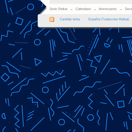
Sonic Reikai
→
Calendario
→
Aniversarios
→
Dece
Cambiar tema
Español (Traduccion Reikai)