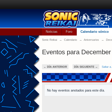
Noticias
Foro
Calendario sónico
Sonic Reikai
→
Calendario
→
Aniversarios
→
Dece
Eventos para December 
← DÍA ANTERIOR
DÍA SIGUIENTE →
Saltar a.
No hay eventos anotados para este día.