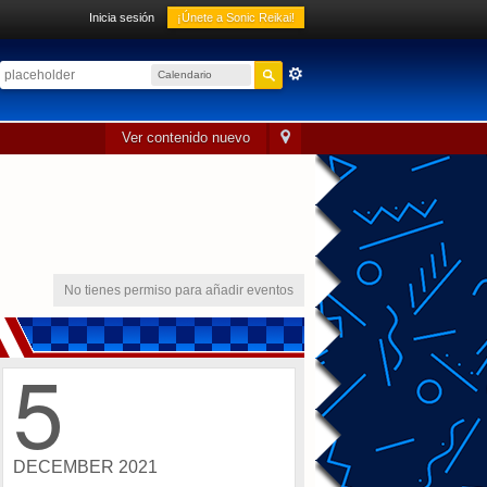
Inicia sesión
¡Únete a Sonic Reikai!
Calendario
sónico
Ver contenido nuevo
No tienes permiso para añadir eventos
5
DECEMBER 2021