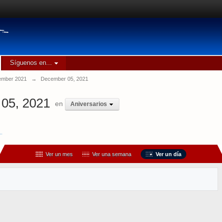
Síguenos en...
mber 2021
→
December 05, 2021
05, 2021
en
Aniversarios
..
Ver un mes
Ver una semana
Ver un día