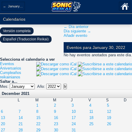
← January 2022
Calendarios
← Día anterior
Versión completa
Día siguiente →
Añadir evento
Español (Traduccion Reikai)
Eventos para January 30, 2022
No hay eventos anotados para este día.
Selecciona el calendario a ver
Eventos
Aniversarios
Cumpleaños
reikainianos
Saltar a...
Mes:
Año:
December 2021
L
M
M
J
V
S
D
1
2
3
4
5
6
7
8
9
10
11
12
13
14
15
16
17
18
19
20
21
22
23
24
25
26
27
28
29
30
31