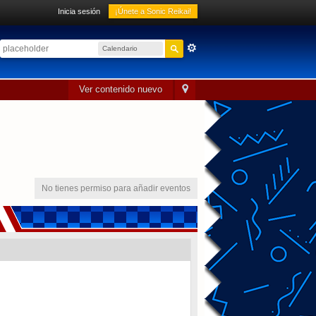
Inicia sesión
¡Únete a Sonic Reikai!
Calendario
sónico
Ver contenido nuevo
No tienes permiso para añadir eventos