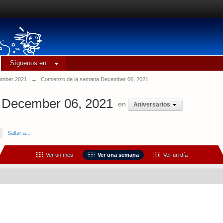
Síguenos en...
mber 2021
→
Comienzo de la semana December 06, 2021
 December 06, 2021
en
Aniversarios
Saltar a...
Ver un mes
Ver una semana
Ver un día