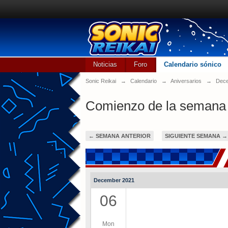
Noticias
Foro
Calendario sónico
Sonic Reikai
→
Calendario
→
Aniversarios
→
Dece
Comienzo de la semana
← SEMANA ANTERIOR
SIGUIENTE SEMANA →
December 2021
06
Mon