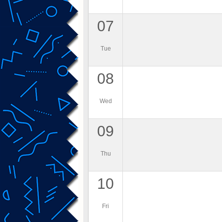
07
Tue
08
Wed
09
Thu
10
Fri