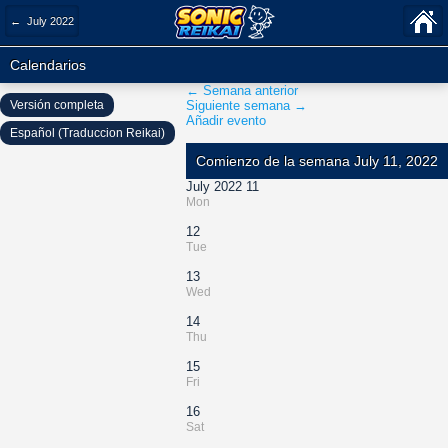
← July 2022
Calendarios
← Semana anterior
Versión completa
Siguiente semana →
Añadir evento
Español (Traduccion Reikai)
Comienzo de la semana July 11, 2022
July 2022 11
Mon
12
Tue
13
Wed
14
Thu
15
Fri
16
Sat