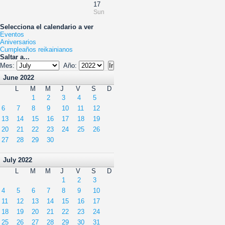
17
Sun
Selecciona el calendario a ver
Eventos
Aniversarios
Cumpleaños reikainianos
Saltar a...
Mes:
Año:
June 2022
L
M
M
J
V
S
D
1
2
3
4
5
6
7
8
9
10
11
12
13
14
15
16
17
18
19
20
21
22
23
24
25
26
27
28
29
30
July 2022
L
M
M
J
V
S
D
1
2
3
4
5
6
7
8
9
10
11
12
13
14
15
16
17
18
19
20
21
22
23
24
25
26
27
28
29
30
31