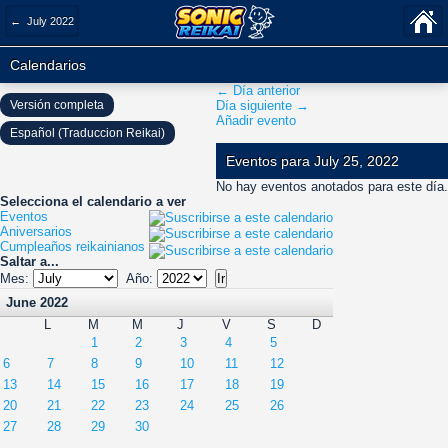
← July 2022
Calendarios
← Día anterior
Versión completa
Día siguiente →
Añadir evento
Español (Traduccion Reikai)
Eventos para July 25, 2022
No hay eventos anotados para este día.
Selecciona el calendario a ver
Eventos
Aniversarios
Cumpleaños reikainianos
Saltar a...
Mes:
Año:
June 2022
L
M
M
J
V
S
D
1
2
3
4
5
6
7
8
9
10
11
12
13
14
15
16
17
18
19
20
21
22
23
24
25
26
27
28
29
30