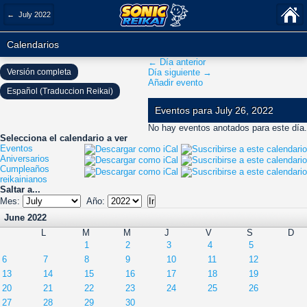
← July 2022
Calendarios
← Día anterior
Versión completa
Día siguiente →
Añadir evento
Español (Traduccion Reikai)
Eventos para July 26, 2022
No hay eventos anotados para este día.
Selecciona el calendario a ver
Eventos
Aniversarios
Cumpleaños
reikainianos
Saltar a...
Mes:
Año:
June 2022
L
M
M
J
V
S
D
1
2
3
4
5
6
7
8
9
10
11
12
13
14
15
16
17
18
19
20
21
22
23
24
25
26
27
28
29
30