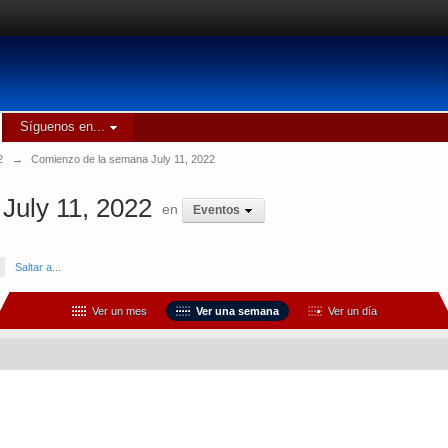
Síguenos en...
2
→
Comienzo de la semana July 11, 2022
July 11, 2022
en
Eventos
Saltar a...
Ver un mes
Ver una semana
Ver un día