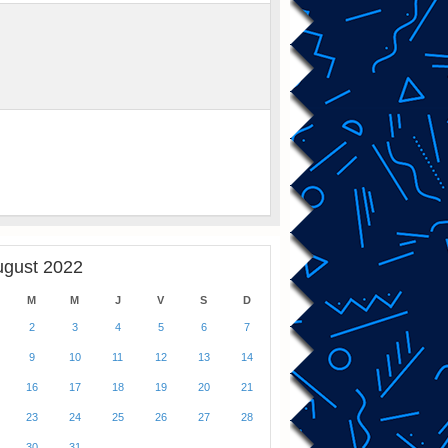
ugust 2022
M
M
J
V
S
D
2
3
4
5
6
7
9
10
11
12
13
14
16
17
18
19
20
21
23
24
25
26
27
28
30
31