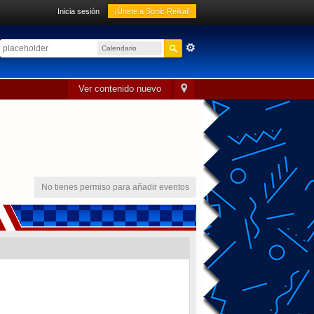
Inicia sesión
¡Únete a Sonic Reikai!
Calendario
sónico
Ver contenido nuevo
No tienes permiso para añadir eventos