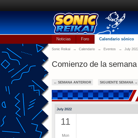
Noticias
Foro
Calendario sónico
Sonic Reikai
→
Calendario
→
Eventos
→
July 202
Comienzo de la semana 
← SEMANA ANTERIOR
SIGUIENTE SEMANA →
July 2022
11
Mon