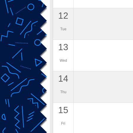
12
Tue
13
Wed
14
Thu
15
Fri