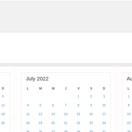
July 2022
A
D
L
M
M
J
V
S
D
L
5
1
2
3
1
12
4
5
6
7
8
9
10
8
19
11
12
13
14
15
16
17
15
26
18
19
20
21
22
23
24
22
25
26
27
28
29
30
31
29