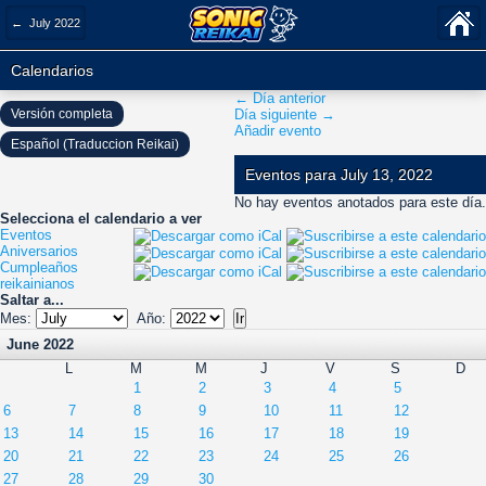
← July 2022
Calendarios
← Día anterior
Versión completa
Día siguiente →
Añadir evento
Español (Traduccion Reikai)
Eventos para July 13, 2022
No hay eventos anotados para este día.
Selecciona el calendario a ver
Eventos
Aniversarios
Cumpleaños
reikainianos
Saltar a...
Mes:
Año:
June 2022
L
M
M
J
V
S
D
1
2
3
4
5
6
7
8
9
10
11
12
13
14
15
16
17
18
19
20
21
22
23
24
25
26
27
28
29
30