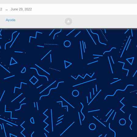
22
→
June 29, 2022
Ayuda