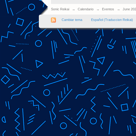
Sonic Reikai
→
Calendario
→
Eventos
→
June 20
Cambiar tema
Español (Traduccion Reikai)