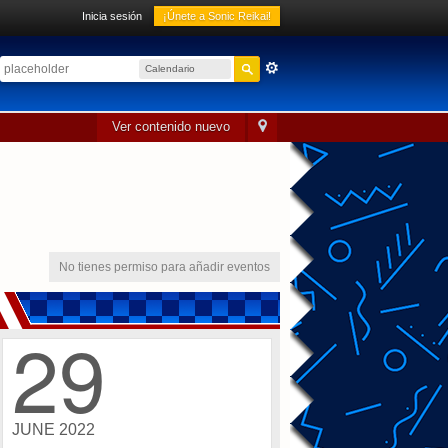
Inicia sesión
¡Únete a Sonic Reikai!
Calendario
sónico
Ver contenido nuevo
No tienes permiso para añadir eventos
29
JUNE 2022