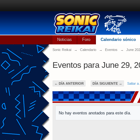
Noticias
Foro
Calendario sónico
Sonic Reikai
→
Calendario
→
Eventos
→
June 20
Eventos para June 29, 
← DÍA ANTERIOR
DÍA SIGUIENTE →
Saltar a.
No hay eventos anotados para este día.