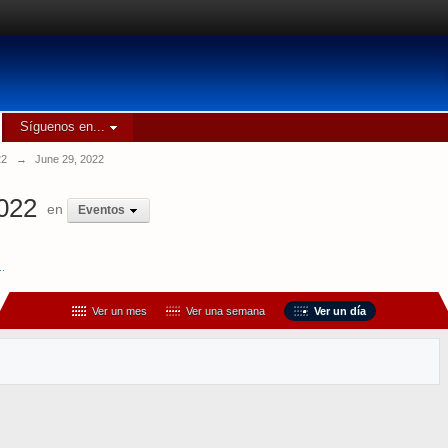
Síguenos en...
22
→
June 29, 2022
2022
en
Eventos
..
Ver un mes
Ver una semana
Ver un día