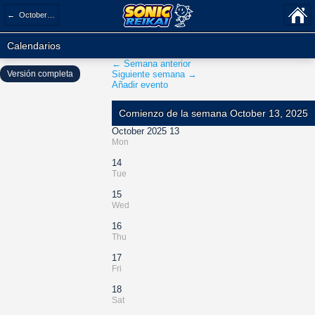
← October 2025
Calendarios
← Semana anterior
Versión completa
Siguiente semana →
Añadir evento
Comienzo de la semana October 13, 2025
October 2025 13
Mon
14
Tue
15
Wed
16
Thu
17
Fri
18
Sat