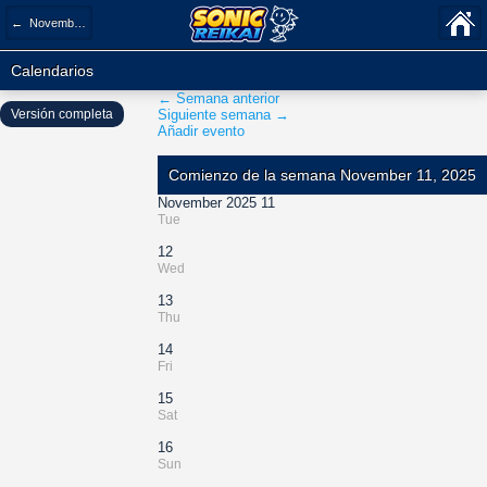
← November 2025
Calendarios
← Semana anterior
Versión completa
Siguiente semana →
Añadir evento
Comienzo de la semana November 11, 2025
November 2025 11
Tue
12
Wed
13
Thu
14
Fri
15
Sat
16
Sun