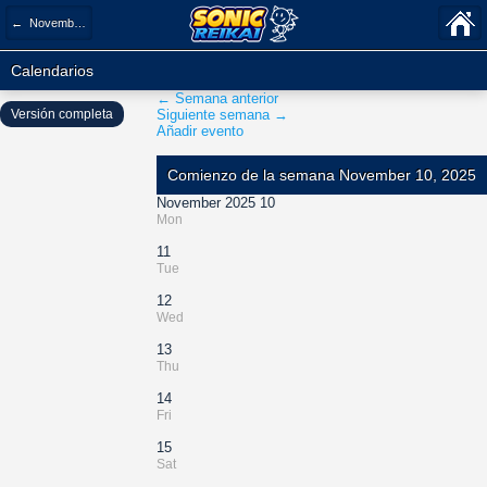
← November 2025
Calendarios
← Semana anterior
Versión completa
Siguiente semana →
Añadir evento
Comienzo de la semana November 10, 2025
November 2025 10
Mon
11
Tue
12
Wed
13
Thu
14
Fri
15
Sat