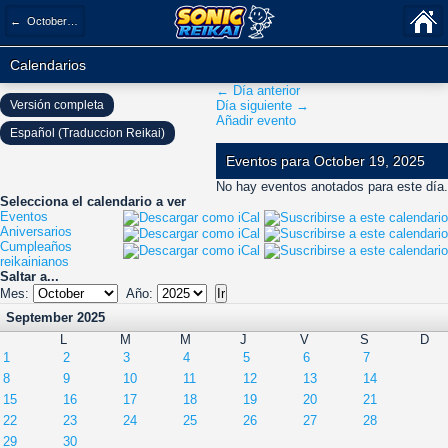
← October 2025
Calendarios
← Día anterior
Versión completa
Día siguiente →
Añadir evento
Español (Traduccion Reikai)
Eventos para October 19, 2025
No hay eventos anotados para este día.
Selecciona el calendario a ver
Eventos
Aniversarios
Cumpleaños
reikainianos
Saltar a...
Mes:
Año:
September 2025
L
M
M
J
V
S
D
1
2
3
4
5
6
7
8
9
10
11
12
13
14
15
16
17
18
19
20
21
22
23
24
25
26
27
28
29
30