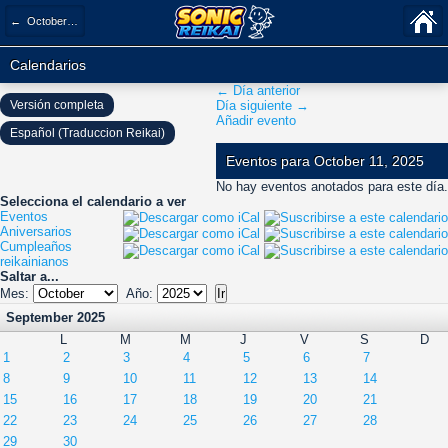
← October 2025
Calendarios
← Día anterior
Versión completa
Día siguiente →
Añadir evento
Español (Traduccion Reikai)
Eventos para October 11, 2025
No hay eventos anotados para este día.
Selecciona el calendario a ver
Eventos
Aniversarios
Cumpleaños
reikainianos
Saltar a...
Mes:
Año:
September 2025
L
M
M
J
V
S
D
1
2
3
4
5
6
7
8
9
10
11
12
13
14
15
16
17
18
19
20
21
22
23
24
25
26
27
28
29
30