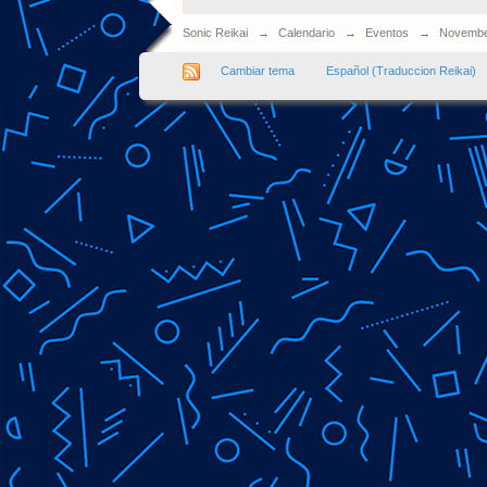
Sonic Reikai
→
Calendario
→
Eventos
→
Novembe
Cambiar tema
Español (Traduccion Reikai)