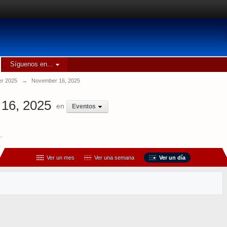
Síguenos en...
r 2025
→
November 16, 2025
16, 2025
en
Eventos
..
Ver un mes
Ver una semana
Ver un día