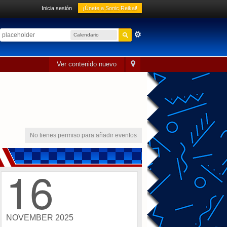
Inicia sesión
¡Únete a Sonic Reikai!
Calendario
sónico
Ver contenido nuevo
No tienes permiso para añadir eventos
16
NOVEMBER 2025