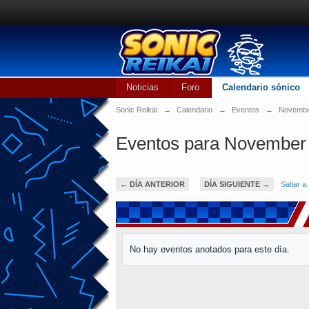
Noticias
Foro
Calendario sónico
Sonic Reikai
→
Calendario
→
Eventos
→
Novembe
Eventos para November 
← DÍA ANTERIOR
DÍA SIGUIENTE →
Saltar a.
No hay eventos anotados para este día.