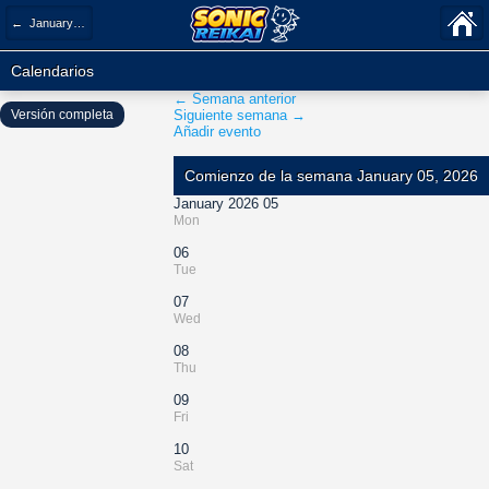
← January 2026
Calendarios
← Semana anterior
Versión completa
Siguiente semana →
Añadir evento
Comienzo de la semana January 05, 2026
January 2026 05
Mon
06
Tue
07
Wed
08
Thu
09
Fri
10
Sat