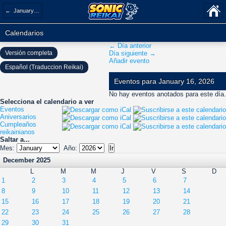
← January 2026
Calendarios
← Día anterior
Versión completa
Día siguiente →
Añadir evento
Español (Traduccion Reikai)
Eventos para January 16, 2026
No hay eventos anotados para este día.
Selecciona el calendario a ver
Eventos
Aniversarios
Cumpleaños
reikainianos
Saltar a...
Mes:
Año:
December 2025
L
M
M
J
V
S
D
1
2
3
4
5
6
7
8
9
10
11
12
13
14
15
16
17
18
19
20
21
22
23
24
25
26
27
28
29
30
31