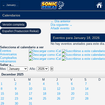
← January 2026
Calendarios
← Día anterior
Versión completa
Día siguiente →
Añadir evento
Español (Traduccion Reikai)
Eventos para January 18, 2026
No hay eventos anotados para este día.
Selecciona el calendario a ver
Eventos
Aniversarios
Cumpleaños
reikainianos
Saltar a...
Mes:
Año:
December 2025
L
M
M
J
V
S
D
1
2
3
4
5
6
7
8
9
10
11
12
13
14
15
16
17
18
19
20
21
22
23
24
25
26
27
28
29
30
31