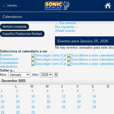
← January 2026
Calendarios
← Día anterior
Versión completa
Día siguiente →
Añadir evento
Español (Traduccion Reikai)
Eventos para January 25, 2026
No hay eventos anotados para este día.
Selecciona el calendario a ver
Eventos
Aniversarios
Cumpleaños
reikainianos
Saltar a...
Mes:
Año:
December 2025
L
M
M
J
V
S
D
1
2
3
4
5
6
7
8
9
10
11
12
13
14
15
16
17
18
19
20
21
22
23
24
25
26
27
28
29
30
31