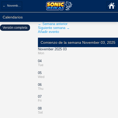
← November 2025
Calendarios
← Semana anterior
Versión completa
Siguiente semana →
Añadir evento
Comienzo de la semana November 03, 2025
November 2025 03
Mon
04
Tue
05
Wed
06
Thu
07
Fri
08
Sat