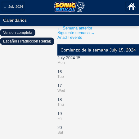
← July 2024
Calendarios
← Semana anterior
Versión completa
Siguiente semana →
Añadir evento
Español (Traduccion Reikai)
Comienzo de la semana July 15, 2024
July 2024 15
Mon
16
Tue
17
Wed
18
Thu
19
Fri
20
Sat