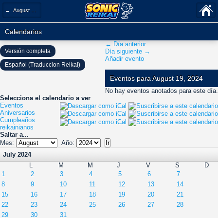
← August 2024
Calendarios
← Día anterior
Versión completa
Día siguiente →
Añadir evento
Español (Traduccion Reikai)
Eventos para August 19, 2024
No hay eventos anotados para este día.
Selecciona el calendario a ver
Eventos
Aniversarios
Cumpleaños
reikainianos
Saltar a...
Mes:
Año:
July 2024
L
M
M
J
V
S
D
1
2
3
4
5
6
7
8
9
10
11
12
13
14
15
16
17
18
19
20
21
22
23
24
25
26
27
28
29
30
31