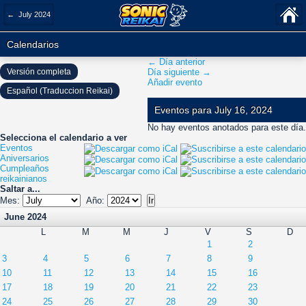
← July 2024
Calendarios
← Día anterior
Versión completa
Día siguiente →
Añadir evento
Español (Traduccion Reikai)
Eventos para July 16, 2024
No hay eventos anotados para este día.
Selecciona el calendario a ver
Eventos
Aniversarios
Cumpleaños
reikainianos
Saltar a...
Mes:
Año:
June 2024
L
M
M
J
V
S
D
1
2
3
4
5
6
7
8
9
10
11
12
13
14
15
16
17
18
19
20
21
22
23
24
25
26
27
28
29
30