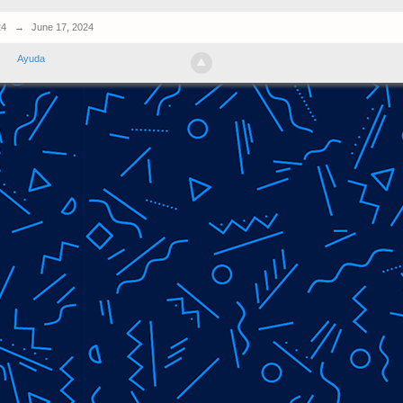
24
→
June 17, 2024
Ayuda