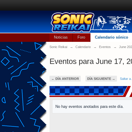
Noticias
Foro
Calendario sónico
Sonic Reikai
→
Calendario
→
Eventos
→
June 20
Eventos para June 17, 
← DÍA ANTERIOR
DÍA SIGUIENTE →
Saltar a.
No hay eventos anotados para este día.