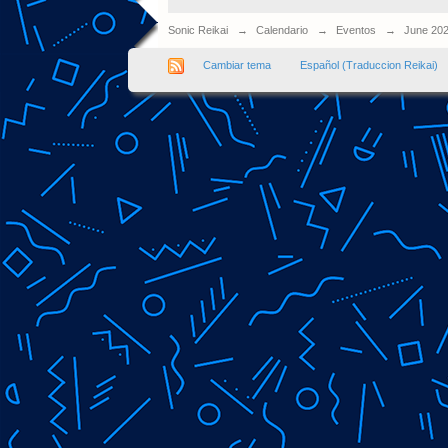
Sonic Reikai
→
Calendario
→
Eventos
→
June 20
Cambiar tema
Español (Traduccion Reikai)