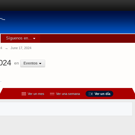
Síguenos en...
24
→
June 17, 2024
2024
en
Eventos
..
Ver un mes
Ver una semana
Ver un día