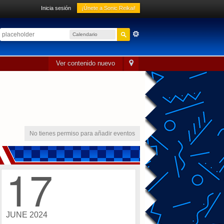
Inicia sesión
¡Únete a Sonic Reikai!
Calendario
sónico
Ver contenido nuevo
No tienes permiso para añadir eventos
17
JUNE 2024